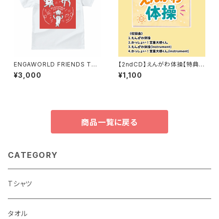
ENGAWORLD FRIENDS Tシ
【2ndCD】えんがわ体操【特典券
ャツ
付き】
¥3,000
¥1,100
商品一覧に戻る
CATEGORY
Tシャツ
タオル